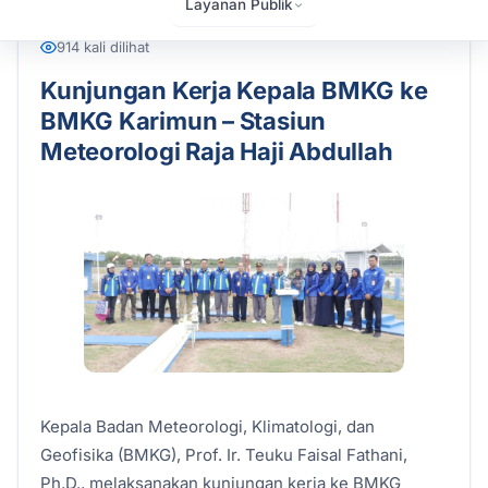
Layanan Publik
30 December 2025
Admin
Artikel
,
Berita
914 kali dilihat
Kunjungan Kerja Kepala BMKG ke
BMKG Karimun – Stasiun
Meteorologi Raja Haji Abdullah
Kepala Badan Meteorologi, Klimatologi, dan
Geofisika (BMKG), Prof. Ir. Teuku Faisal Fathani,
Ph.D., melaksanakan kunjungan kerja ke BMKG