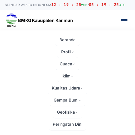
12 : 19 : 26
05 : 19 : 26
STANDAR WAKTU INDONESIA
WIB
/
UTC
BMKG Kabupaten Karimun
Beranda
Beranda
›
Berita
›
Kunjungan Kerja Kepala BMKG ke BMKG Karimun –…
Profil
Cuaca
Iklim
Kualitas Udara
Gempa Bumi
Geofisika
Peringatan Dini