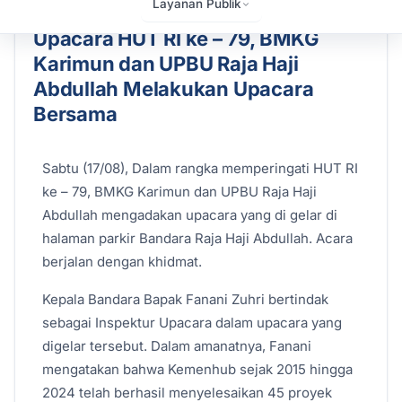
17 August 2024
Admin
Berita
645 kali dilihat
Layanan Publik
Upacara HUT RI ke – 79, BMKG
Karimun dan UPBU Raja Haji
Abdullah Melakukan Upacara
Bersama
Sabtu (17/08), Dalam rangka memperingati HUT RI
ke – 79, BMKG Karimun dan UPBU Raja Haji
Abdullah mengadakan upacara yang di gelar di
halaman parkir Bandara Raja Haji Abdullah. Acara
berjalan dengan khidmat.
Kepala Bandara Bapak Fanani Zuhri bertindak
sebagai Inspektur Upacara dalam upacara yang
digelar tersebut. Dalam amanatnya, Fanani
mengatakan bahwa Kemenhub sejak 2015 hingga
2024 telah berhasil menyelesaikan 45 proyek