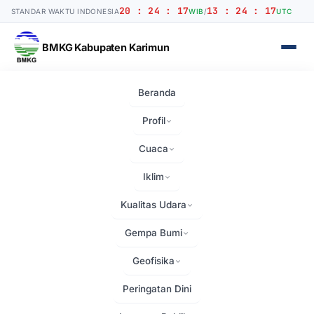
20 : 24 : 17
13 : 24 : 17
STANDAR WAKTU INDONESIA
WIB
/
UTC
BMKG Kabupaten Karimun
Beranda
Beranda
›
Berita
›
Upacara HUT RI ke – 79, BMKG Karimun…
Profil
Cuaca
Iklim
Kualitas Udara
Gempa Bumi
Geofisika
Peringatan Dini