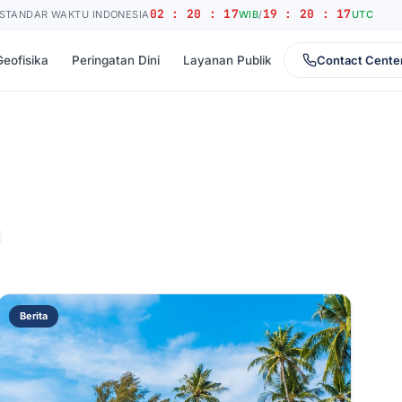
02 : 20 : 17
19 : 20 : 17
STANDAR WAKTU INDONESIA
WIB
/
UTC
Geofisika
Peringatan Dini
Layanan Publik
Contact Cente
Berita