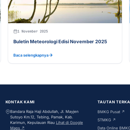
1 November 2025
Buletin Meteorologi Edisi November 2025
Baca selengkapnya
KONTAK KAMI
TAUTAN TERKA
Bandara Raja Haji Abdullah, Jl. Mayjen
BMKG Pusat ↗
Sutoyo Km.12, Tebing, Pamak, Kab.
STMKG ↗
Karimun, Kepulauan Riau
Lihat di Google
Maps ↗
Data Online BMK