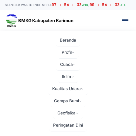
07 : 56 : 34
00 : 56 : 34
STANDAR WAKTU INDONESIA
WIB
/
UTC
BMKG Kabupaten Karimun
Beranda
Beranda
›
Prakiraan Cuaca
Profil
Prakiraan Cuaca
Cuaca
Iklim
Kualitas Udara
Gempa Bumi
Geofisika
Peringatan Dini