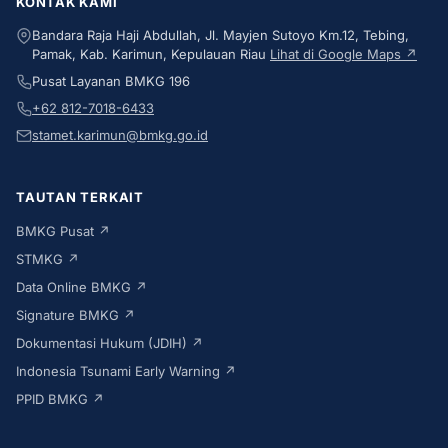
KONTAK KAMI
Bandara Raja Haji Abdullah, Jl. Mayjen Sutoyo Km.12, Tebing,
Pamak, Kab. Karimun, Kepulauan Riau
Lihat di Google Maps ↗
Pusat Layanan BMKG 196
+62 812-7018-6433
stamet.karimun@bmkg.go.id
TAUTAN TERKAIT
BMKG Pusat ↗
STMKG ↗
Data Online BMKG ↗
Signature BMKG ↗
Dokumentasi Hukum (JDIH) ↗
Indonesia Tsunami Early Warning ↗
PPID BMKG ↗