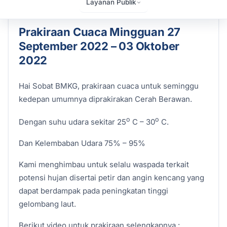
Layanan Publik
27 September 2022
Admin
Artikel
610 kali dilihat
Prakiraan Cuaca Mingguan 27
September 2022 – 03 Oktober
2022
Hai Sobat BMKG, prakiraan cuaca untuk seminggu
kedepan umumnya diprakirakan Cerah Berawan.
o
o
Dengan suhu udara sekitar 25
C – 30
C.
Dan Kelembaban Udara 75% – 95%
Kami menghimbau untuk selalu waspada terkait
potensi hujan disertai petir dan angin kencang yang
dapat berdampak pada peningkatan tinggi
gelombang laut.
Berikut video untuk prakiraan selengkapnya :