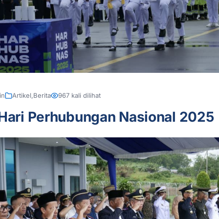
in
Artikel
,
Berita
967 kali dilihat
 Hari Perhubungan Nasional 2025