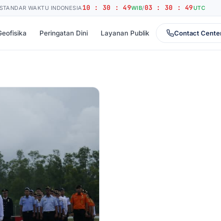
10 : 30 : 50
03 : 30 : 50
STANDAR WAKTU INDONESIA
WIB
/
UTC
Geofisika
Peringatan Dini
Layanan Publik
Contact Cente