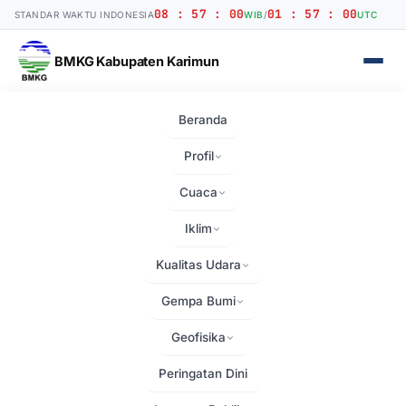
08 : 57 : 00
01 : 57 : 00
STANDAR WAKTU INDONESIA
WIB
/
UTC
BMKG Kabupaten Karimun
Beranda
Beranda
›
Layanan
Profil
Layanan
Cuaca
Iklim
Halaman ini akan segera diisi dengan konten.
Kualitas Udara
Gempa Bumi
Geofisika
Peringatan Dini