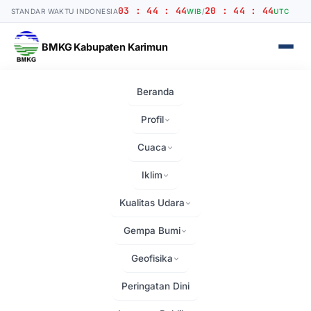
03 : 44 : 44
20 : 44 : 44
STANDAR WAKTU INDONESIA
WIB
/
UTC
BMKG Kabupaten Karimun
Beranda
Beranda
›
Kontak
Profil
Kontak
Cuaca
Iklim
Halaman ini akan segera diisi dengan konten.
Kualitas Udara
Gempa Bumi
Geofisika
Peringatan Dini