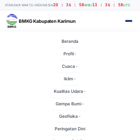
20 : 36 : 58
13 : 36 : 58
STANDAR WAKTU INDONESIA
WIB
/
UTC
BMKG Kabupaten Karimun
Beranda
Daftar Pegawai
Profil
Stasiun Meteorologi Kelas III Raja Haji Abdullah — Karimun
Cuaca
Iklim
Kualitas Udara
Gempa Bumi
Geofisika
Peringatan Dini