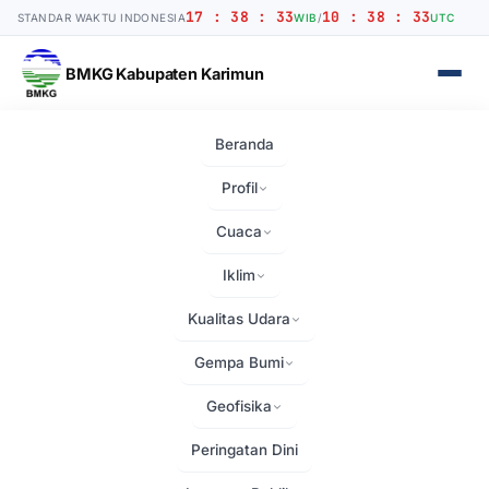
17 : 38 : 33
10 : 38 : 33
STANDAR WAKTU INDONESIA
WIB
/
UTC
BMKG Kabupaten Karimun
Beranda
Pengumuman
Profil
Berita terbaru dan informasi terkini dari BMKG Karimun
Cuaca
Iklim
Semua
Berita
Artikel
Kualitas Udara
Urutkan:
Gempa Bumi
Geofisika
Peringatan Dini